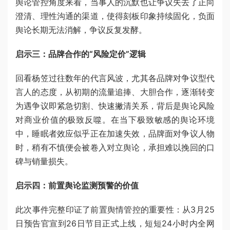
舆论管控角度来看，当事人的沉默也让争议失去了正向
澄清、理性沟通的渠道，使得刻板印象持续固化，负面
舆论长期无法消解，争议反复发酵。
启示三：品牌合作的“风险定价”逻辑
回看杨笠过往数年的代言风波，尤其各品牌对争议型代
言人的态度，从初期的流量追捧、大胆合作，逐渐转变
为遇争议即紧急切割、快速撇清关系，背后是舆论风险
对商业价值的极致反噬。在当下极致敏感的舆论环境
中，睡眠者效应似乎正在加速失效，品牌面对争议人物
时，稍有不慎便会被卷入对立舆论，承担难以挽回的口
碑与销量损失。
启示四：前置舆论监测预警的价值
此次事件完整印证了前置舆情管控的重要性：从3月25
日预告官宣到26日节目正式上线，短短24小时内全网