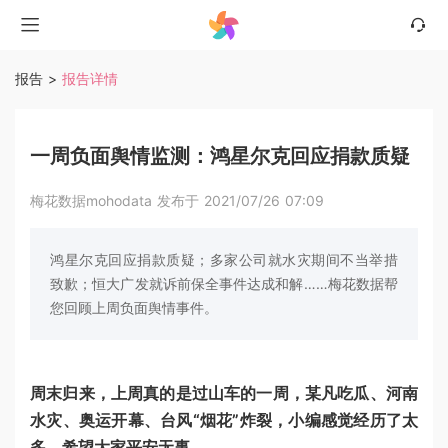
报告
>
报告详情
一周负面舆情监测：鸿星尔克回应捐款质疑
梅花数据mohodata 发布于 2021/07/26 07:09
鸿星尔克回应捐款质疑；多家公司就水灾期间不当举措
致歉；恒大广发就诉前保全事件达成和解……梅花数据帮
您回顾上周负面舆情事件。
周末归来，上周真的是过山车的一周，某凡吃瓜、河南
水灾、奥运开幕、台风“烟花”炸裂，小编感觉经历了太
多，希望大家平安无事。