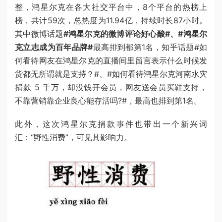
整，鸿星尔克在各大社交平台中，8个平台的热榜上
榜，共计59次，总热度为11.94亿，持续时长87小时。
其中微博话题
#鸿星尔克的微博评论好心酸#、#鸿星尔
克立志成为百年品牌#
最高排到都第1名，知乎话题#如
何看待网友在鸿星尔克的直播间里留言表示什么时候发
货都无所谓就是支持？#、#如何看待鸿星尔克河南水灾
捐款 5 千万，却没钱开会员，网友送会员买鞋支持，
不靠营销靠企业良心能存活吗?#，最高也排到第1名。
此外，这次鸿星尔克捐款事件也带出一个新兴词
汇：“野性消费”，可见其影响力。