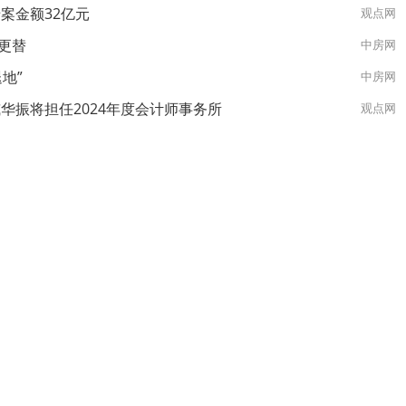
案金额32亿元
观点网
更替
中房网
地”
中房网
华振将担任2024年度会计师事务所
观点网