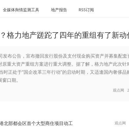
全媒体舆情监测工具
地产报告
RSS订阅
？格力地产蹉跎了四年的重组有了新动
公司发布公告，宣布撤回发行股份及支付现金购买资产并募集配套
对原重大资产重组方案进行重大调整。据了解，格力地产此次针
。当时正处于“国企改革三年行动”的启动时期，又适逢国内奢侈品
展窗口期。
观点网
港北部都会区首个大型商住项目动工
观点网