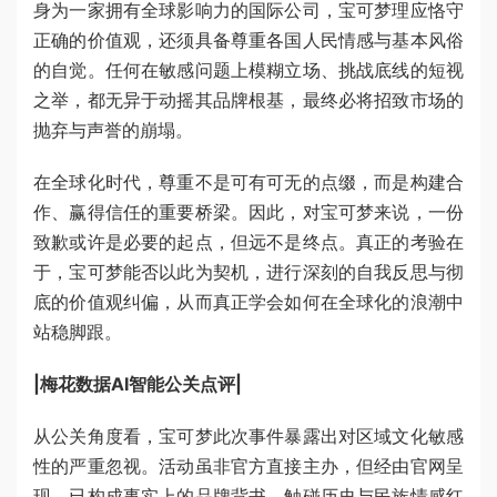
身为一家拥有全球影响力的国际公司，宝可梦理应恪守
正确的价值观，还须具备尊重各国人民情感与基本风俗
的自觉。任何在敏感问题上模糊立场、挑战底线的短视
之举，都无异于动摇其品牌根基，最终必将招致市场的
抛弃与声誉的崩塌。
在全球化时代，尊重不是可有可无的点缀，而是构建合
作、赢得信任的重要桥梁。因此，对宝可梦来说，一份
致歉或许是必要的起点，但远不是终点。真正的考验在
于，宝可梦能否以此为契机，进行深刻的自我反思与彻
底的价值观纠偏，从而真正学会如何在全球化的浪潮中
站稳脚跟。
|梅花数据AI智能公关点评|
从公关角度看，宝可梦此次事件暴露出对区域文化敏感
性的严重忽视。活动虽非官方直接主办，但经由官网呈
现，已构成事实上的品牌背书，触碰历史与民族情感红