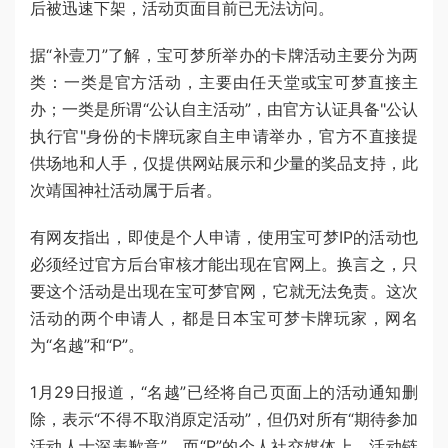
后被迅速下架，活动页面目前已无法访问。
据“补壹刀”了解，宝可梦所举办的卡牌活动主要分为两
类：一类是官方活动，主要由任天堂或宝可梦直接主
办；一类是所谓“公认自主活动”，由官方认证具备"公认
执行官"身份的卡牌玩家自主申请举办，官方不直接提
供场地和人手，仅提供网站展示和少量的奖品支持，此
次靖国神社活动属于后者。
有网友指出，即使是个人申请，使用宝可梦IP的活动也
必须经过官方后台审核才能出现在官网上。换言之，只
要这个活动是出现在宝可梦官网，它就无法免责。这次
活动的两个申请人，都是日本宝可梦卡牌玩家，网名
为“名越”和“P”。
1月29日报道，“名越”已经将自己页面上的活动通知删
除，表示“不得不取消原定活动”，但仍对所有“期待参加
活动人士深表歉意”。而“P”的个人社交媒体上，活动链